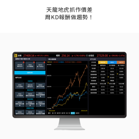
天龍地虎抓作價差
周KD報酬做趨勢！